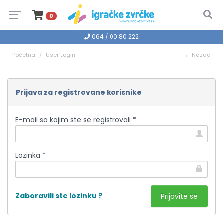
0
064 / 00 80 222
Početna
User Login
← Nazad
Prijava za registrovane korisnike
E-mail sa kojim ste se registrovali *
Lozinka *
Zaboravili ste lozinku ?