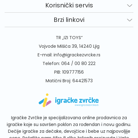
Korisnički servis
Brzi linkovi
TR „IZI TOYS“
Vojvode Mišića 39, 14240 Ljig
E-mail:
info@igrackezvrcke.rs
Telefon:
064 / 00 80 222
PIB: 109777156
Matični Broj: 64421573
Igračke Zvrčke je specijalizovana online prodavnica za
igračke koje su savršen poklon za rođendan i novu godinu.
Dečije igračke za dečake, devojčice i bebe uz najpovoljije