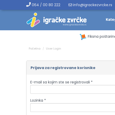
064 / 00 80 222
info@igrackezvrcke.rs
Kate
Fiksna poštarin
Početna
User Login
Prijava za registrovane korisnike
E-mail sa kojim ste se registrovali *
Lozinka *