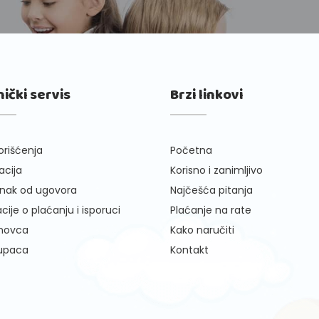
nički servis
Brzi linkovi
orišćenja
Početna
cija
Korisno i zanimljivo
nak od ugovora
Najčešća pitanja
cije o plaćanju i isporuci
Plaćanje na rate
 novca
Kako naručiti
kupaca
Kontakt