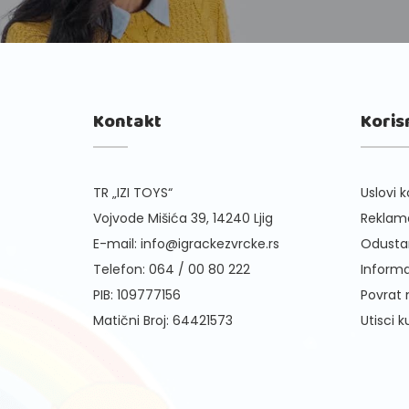
Kontakt
Koris
TR „IZI TOYS“
Uslovi k
Vojvode Mišića 39, 14240 Ljig
Reklama
E-mail:
info@igrackezvrcke.rs
Odusta
Telefon:
064 / 00 80 222
Informa
PIB: 109777156
Povrat
Matični Broj: 64421573
Utisci 