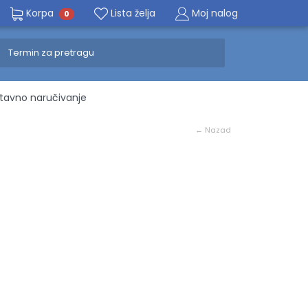
Korpa
Lista želja
Moj nalog
0
avno naručivanje
← Nazad