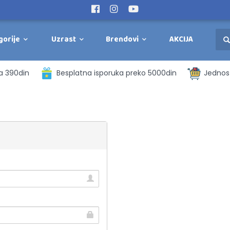
gorije
Uzrast
Brendovi
AKCIJA
a 390din
Besplatna isporuka preko 5000din
Jednost