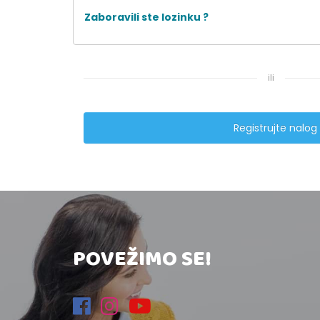
Zaboravili ste lozinku ?
ili
Registrujte nalog
POVEŽIMO SE!