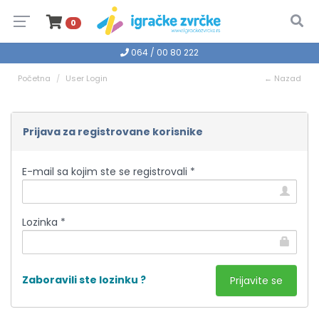
0
064 / 00 80 222
Početna
User Login
← Nazad
Prijava za registrovane korisnike
E-mail sa kojim ste se registrovali *
Lozinka *
Zaboravili ste lozinku ?