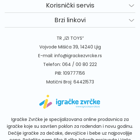
Korisnički servis
Brzi linkovi
TR „IZI TOYS“
Vojvode Mišića 39, 14240 Ljig
E-mail:
info@igrackezvrcke.rs
Telefon:
064 / 00 80 222
PIB: 109777156
Matični Broj: 64421573
Igračke Zvrčke je specijalizovana online prodavnica za
igračke koje su savršen poklon za rođendan i novu godinu.
Dečije igračke za dečake, devojčice i bebe uz najpovoljije