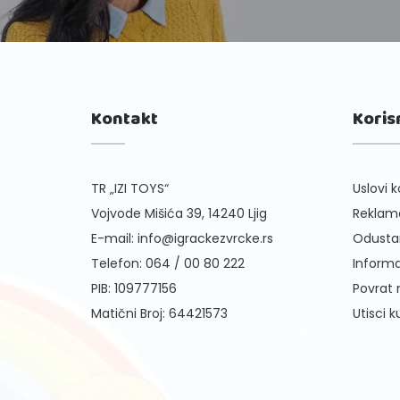
Kontakt
Koris
TR „IZI TOYS“
Uslovi k
Vojvode Mišića 39, 14240 Ljig
Reklama
E-mail:
info@igrackezvrcke.rs
Odusta
Telefon:
064 / 00 80 222
Informa
PIB: 109777156
Povrat
Matični Broj: 64421573
Utisci 