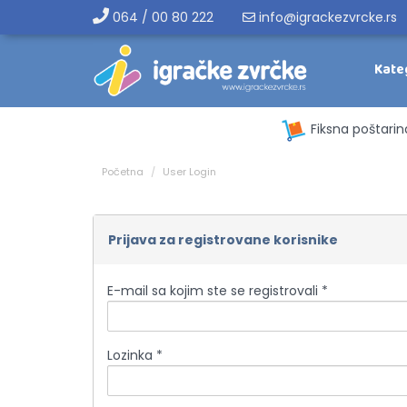
064 / 00 80 222
info@igrackezvrcke.rs
Kate
Fiksna poštarin
Početna
User Login
Prijava za registrovane korisnike
E-mail sa kojim ste se registrovali *
Lozinka *