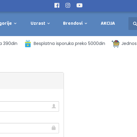
gorije
Uzrast
Brendovi
AKCIJA
a 390din
Besplatna isporuka preko 5000din
Jednost