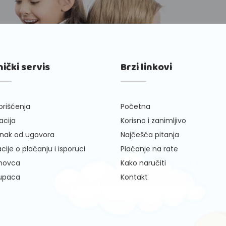
nički servis
Brzi linkovi
orišćenja
Početna
cija
Korisno i zanimljivo
nak od ugovora
Najčešća pitanja
cije o plaćanju i isporuci
Plaćanje na rate
 novca
Kako naručiti
kupaca
Kontakt