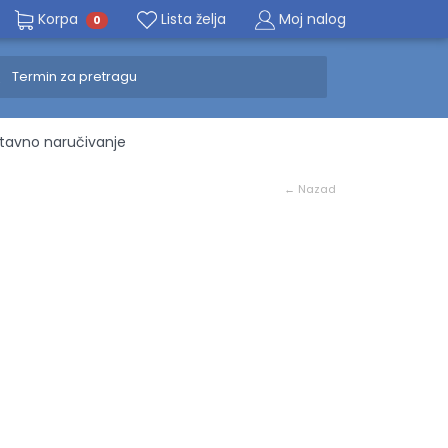
Korpa
Lista želja
Moj nalog
0
avno naručivanje
← Nazad