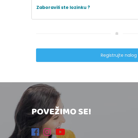
Zaboravili ste lozinku ?
ili
Registrujte nalog
POVEŽIMO SE!