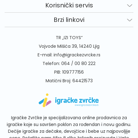
Korisnički servis
Brzi linkovi
TR „IZI TOYS“
Vojvode Mišića 39, 14240 Ljig
E-mail:
info@igrackezvrcke.rs
Telefon:
064 / 00 80 222
PIB: 109777156
Matični Broj: 64421573
Igračke Zvrčke je specijalizovana online prodavnica za
igračke koje su savršen poklon za rođendan i novu godinu.
Dečije igračke za dečake, devojčice i bebe uz najpovoljije