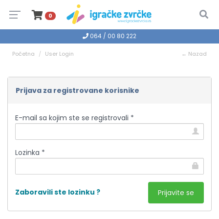
0
064 / 00 80 222
Početna
User Login
← Nazad
Prijava za registrovane korisnike
E-mail sa kojim ste se registrovali *
Lozinka *
Zaboravili ste lozinku ?