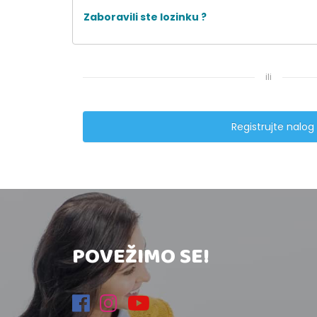
Zaboravili ste lozinku ?
ili
Registrujte nalog
POVEŽIMO SE!