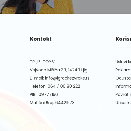
Kontakt
Koris
TR „IZI TOYS“
Uslovi k
Vojvode Mišića 39, 14240 Ljig
Reklama
E-mail:
info@igrackezvrcke.rs
Odusta
Telefon:
064 / 00 80 222
Informa
PIB: 109777156
Povrat
Matični Broj: 64421573
Utisci 