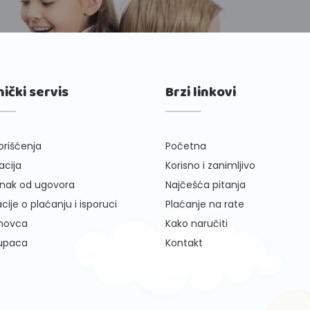
nički servis
Brzi linkovi
orišćenja
Početna
cija
Korisno i zanimljivo
nak od ugovora
Najčešća pitanja
cije o plaćanju i isporuci
Plaćanje na rate
 novca
Kako naručiti
kupaca
Kontakt