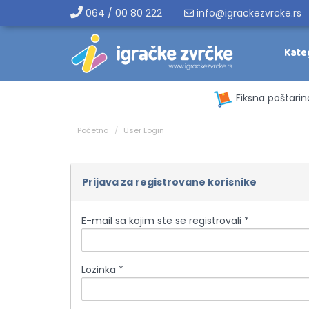
064 / 00 80 222
info@igrackezvrcke.rs
Kate
Fiksna poštarin
Početna
User Login
Prijava za registrovane korisnike
E-mail sa kojim ste se registrovali *
Lozinka *