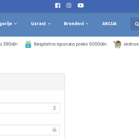
gorije
Uzrast
Brendovi
AKCIJA
a 390din
Besplatna isporuka preko 5000din
Jednost