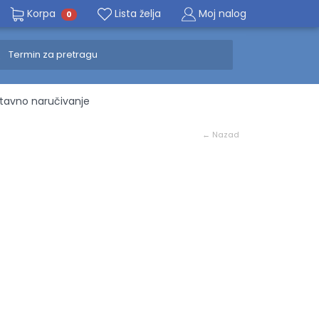
Korpa
Lista želja
Moj nalog
0
avno naručivanje
← Nazad