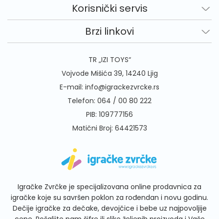
Korisnički servis
Brzi linkovi
TR „IZI TOYS“
Vojvode Mišića 39, 14240 Ljig
E-mail:
info@igrackezvrcke.rs
Telefon:
064 / 00 80 222
PIB: 109777156
Matični Broj: 64421573
Igračke Zvrčke je specijalizovana online prodavnica za
igračke koje su savršen poklon za rođendan i novu godinu.
Dečije igračke za dečake, devojčice i bebe uz najpovoljije