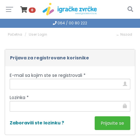
0
064 / 00 80 222
Početna
User Login
← Nazad
Prijava za registrovane korisnike
E-mail sa kojim ste se registrovali *
Lozinka *
Zaboravili ste lozinku ?