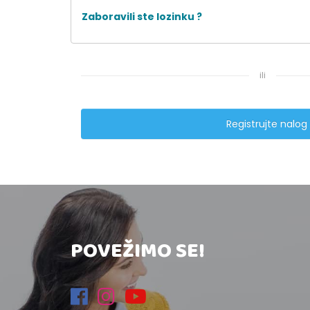
Zaboravili ste lozinku ?
ili
Registrujte nalog
POVEŽIMO SE!