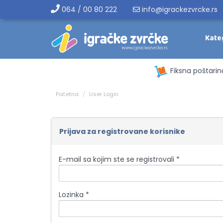
064 / 00 80 222
info@igrackezvrcke.rs
Kate
Fiksna poštarin
Početna
User Login
Prijava za registrovane korisnike
E-mail sa kojim ste se registrovali *
Lozinka *