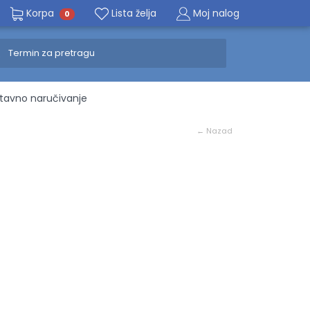
Korpa
Lista želja
Moj nalog
0
avno naručivanje
← Nazad