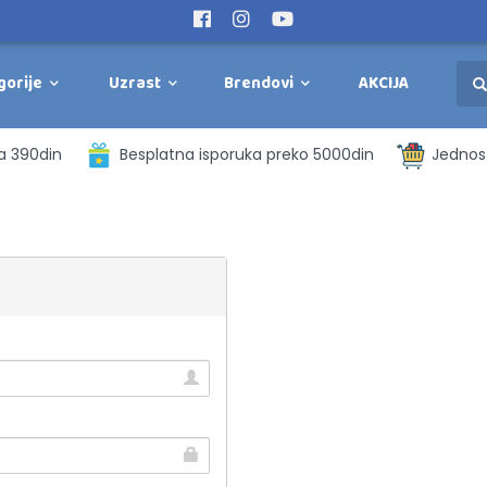
gorije
Uzrast
Brendovi
AKCIJA
a 390din
Besplatna isporuka preko 5000din
Jednost