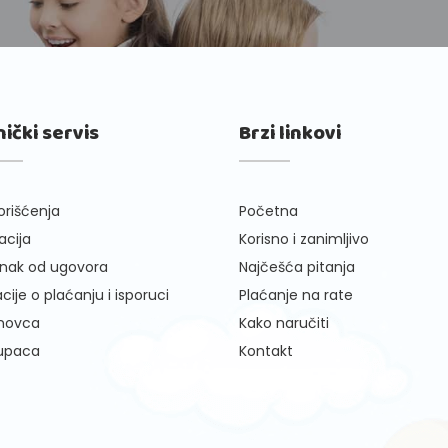
nički servis
Brzi linkovi
orišćenja
Početna
cija
Korisno i zanimljivo
nak od ugovora
Najčešća pitanja
cije o plaćanju i isporuci
Plaćanje na rate
 novca
Kako naručiti
kupaca
Kontakt