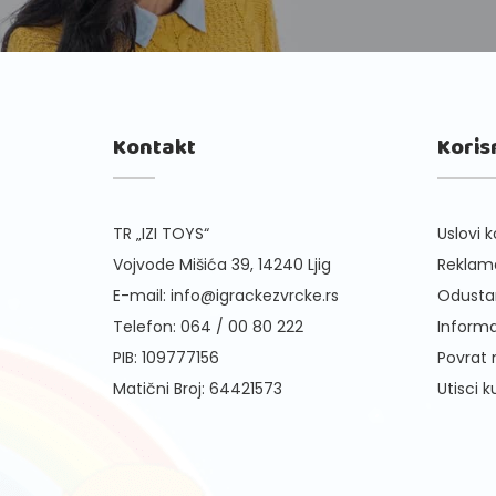
Kontakt
Koris
TR „IZI TOYS“
Uslovi k
Vojvode Mišića 39, 14240 Ljig
Reklama
E-mail:
info@igrackezvrcke.rs
Odusta
Telefon:
064 / 00 80 222
Informa
PIB: 109777156
Povrat
Matični Broj: 64421573
Utisci 