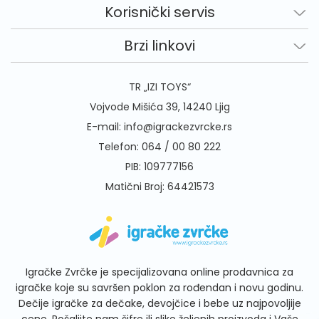
Korisnički servis
Brzi linkovi
TR „IZI TOYS“
Vojvode Mišića 39, 14240 Ljig
E-mail:
info@igrackezvrcke.rs
Telefon:
064 / 00 80 222
PIB: 109777156
Matični Broj: 64421573
Igračke Zvrčke je specijalizovana online prodavnica za
igračke koje su savršen poklon za rođendan i novu godinu.
Dečije igračke za dečake, devojčice i bebe uz najpovoljije