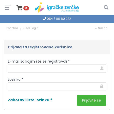
0
064 / 00 80 222
Početna
User Login
← Nazad
Prijava za registrovane korisnike
E-mail sa kojim ste se registrovali *
Lozinka *
Zaboravili ste lozinku ?