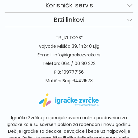
Korisnički servis
Brzi linkovi
TR „IZI TOYS“
Vojvode Mišića 39, 14240 Ljig
E-mail:
info@igrackezvrcke.rs
Telefon:
064 / 00 80 222
PIB: 109777156
Matični Broj: 64421573
Igračke Zvrčke je specijalizovana online prodavnica za
igračke koje su savršen poklon za rođendan i novu godinu.
Dečije igračke za dečake, devojčice i bebe uz najpovoljije