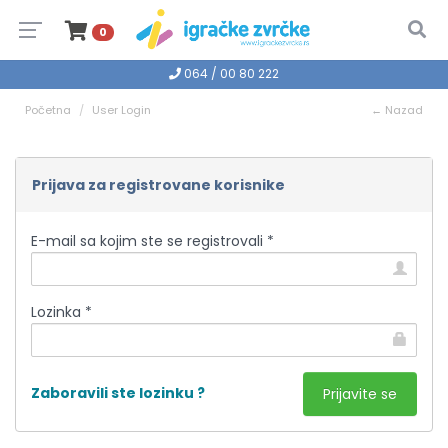
0
064 / 00 80 222
Početna
User Login
← Nazad
Prijava za registrovane korisnike
E-mail sa kojim ste se registrovali *
Lozinka *
Zaboravili ste lozinku ?