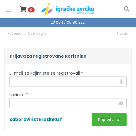
0
064 / 00 80 222
Početna
User Login
← Nazad
Prijava za registrovane korisnike
E-mail sa kojim ste se registrovali *
Lozinka *
Zaboravili ste lozinku ?