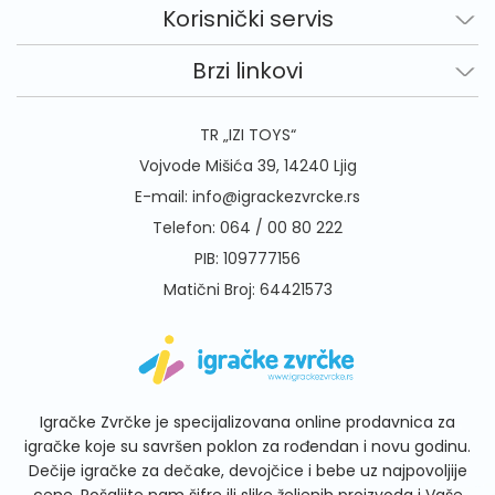
Korisnički servis
Brzi linkovi
TR „IZI TOYS“
Vojvode Mišića 39, 14240 Ljig
E-mail:
info@igrackezvrcke.rs
Telefon:
064 / 00 80 222
PIB: 109777156
Matični Broj: 64421573
Igračke Zvrčke je specijalizovana online prodavnica za
igračke koje su savršen poklon za rođendan i novu godinu.
Dečije igračke za dečake, devojčice i bebe uz najpovoljije